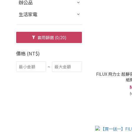
辦公品
生活家電
套用篩選
(0/20)
價格 (NT$)
~
FILUX 飛力士 
紙機