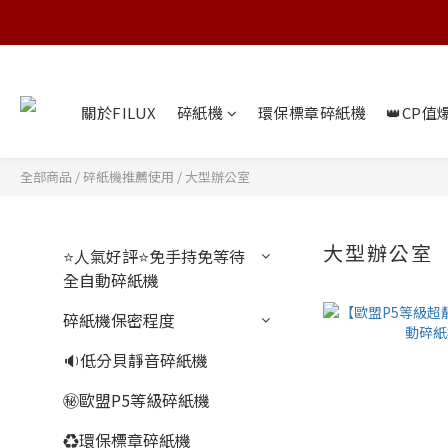
關於FILUX
碎紙機
環保標章碎紙機
👑CP值
全部商品
/
碎紙機推薦使用
/
大型辦公室
大型辦公室
⭐人氣好評⭐免手持免等待
全自動碎紙機
碎紙機保密程度
🔉低分貝靜音碎紙機
㊙️歐盟P5等級碎紙機
♻️環保標章碎紙機