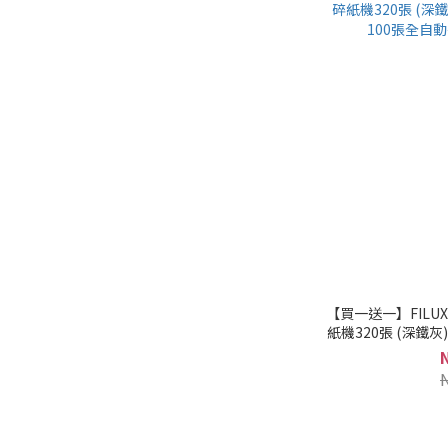
【買一送一】FILU
紙機320張 (深鐵灰)
張全自動碎紙