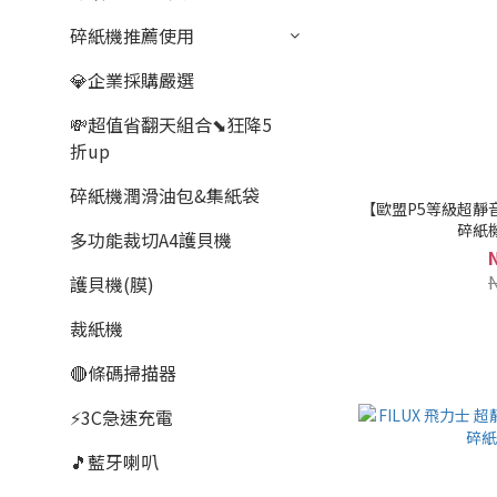
碎紙機推薦使用
💎企業採購嚴選
💸超值省翻天組合⬊狂降5
折up
碎紙機潤滑油包&集紙袋
【歐盟P5等級超靜
碎紙機
多功能裁切A4護貝機
護貝機(膜)
裁紙機
🔴條碼掃描器
⚡3C急速充電
🎵藍牙喇叭