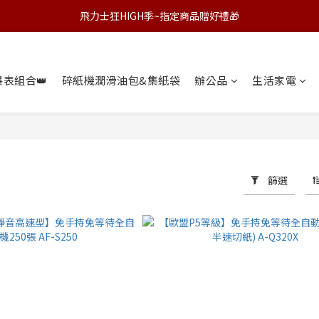
飛力士狂HIGH季~指定商品贈好禮🎁
飛力士狂HIGH季~指定商品贈好禮🎁
🏆全新極靜音高速全自動碎紙機🚀挑戰速度與靜音的新高度🔇
爆表組合👑
碎紙機潤滑油包&集紙袋
飛力士狂HIGH季~指定商品贈好禮🎁
辦公品
生活家電
篩選