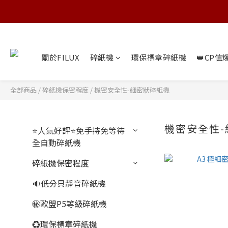
關於FILUX
碎紙機
環保標章碎紙機
👑CP值
全部商品
/
碎紙機保密程度
/
機密安全性-細密狀碎紙機
機密安全性
⭐人氣好評⭐免手持免等待
全自動碎紙機
碎紙機保密程度
🔉低分貝靜音碎紙機
㊙️歐盟P5等級碎紙機
♻️環保標章碎紙機