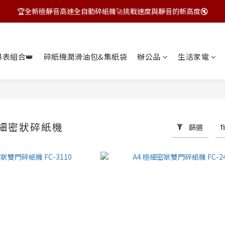
🏆全新極靜音高速全自動碎紙機🚀挑戰速度與靜音的新高度🔇
飛力士狂HIGH季~指定商品贈好禮🎁
飛力士狂HIGH季~指定商品贈好禮🎁
爆表組合👑
碎紙機潤滑油包&集紙袋
辦公品
生活家電
-細密狀碎紙機
篩選