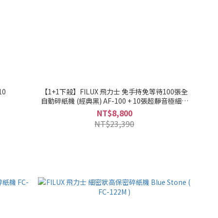
10
【1+1下殺】FILUX 飛力士 免手持免等待100張全
自動碎紙機 (經典黑) AF-100 + 10張超靜音極細密
狀碎紙機 FC-10XM
NT$8,800
NT$23,390