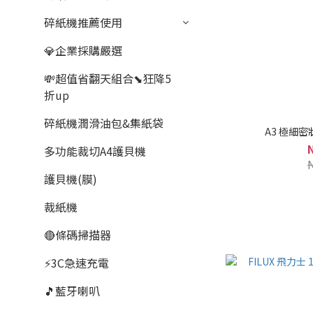
碎紙機推薦使用
💎企業採購嚴選
💸超值省翻天組合⬊狂降5
折up
碎紙機潤滑油包&集紙袋
A3 極細密
多功能裁切A4護貝機
護貝機(膜)
裁紙機
🔴條碼掃描器
⚡3C急速充電
🎵藍牙喇叭