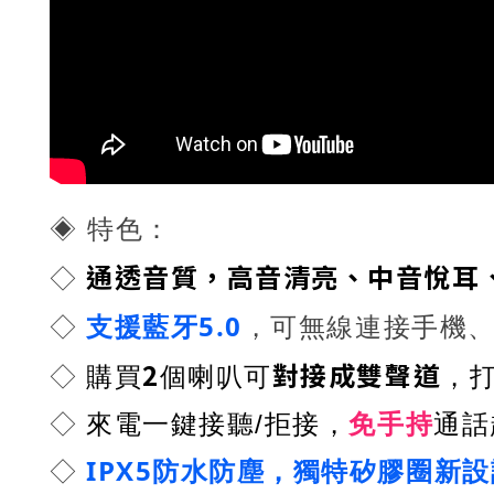
特色：
◈
通透音質，高音清亮、中音悅耳
◇
5.0
◇
支援藍牙
，可無線連接手機
2
對接成雙聲道
購買
◇
個喇叭可
，
◇
來電一鍵接聽/拒接，
免手持
通話
IPX5防水防塵，獨特矽膠圈新
◇