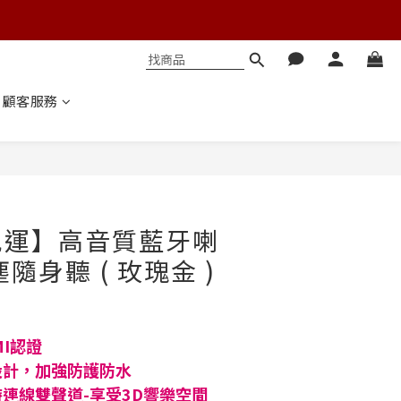
顧客服務
立即購買
免運】高音質藍牙喇
隨身聽 ( 玫瑰金 )
MI認證
設計，加強防護防水
連線雙聲道-享受3D響樂空間 