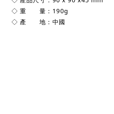
◇
產品尺寸
：
190g
◇
重 量
產 地：中國
◇