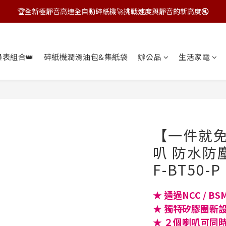
🏆全新極靜音高速全自動碎紙機🚀挑戰速度與靜音的新高度🔇
飛力士狂HIGH季~指定商品贈好禮🎁
飛力士狂HIGH季~指定商品贈好禮🎁
爆表組合👑
碎紙機潤滑油包&集紙袋
辦公品
生活家電
【一件就
叭 防水防塵
F-BT50-P
★ 通過NCC / BS
★ 獨特矽膠圈新
★ ２個喇叭可同時