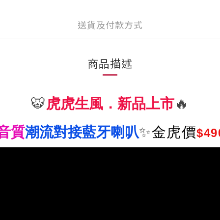
送貨及付款方式
商品描述
🐯
虎虎生風．新品上市
🔥
音質
潮流對接藍牙喇叭
✨
金虎價
$49