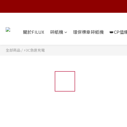
關於FILUX
碎紙機
環保標章碎紙機
👑CP值
全部商品
/
⚡3C急速充電