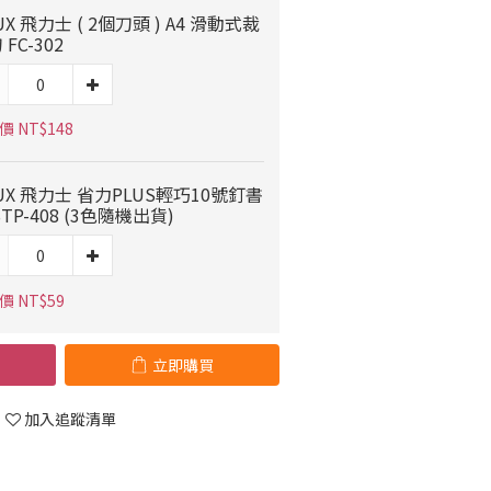
LUX 飛力士 ( 2個刀頭 ) A4 滑動式裁
FC-302
 NT$148
LUX 飛力士 省力PLUS輕巧10號釘書
STP-408 (3色隨機出貨)
價 NT$59
立即購買
加入追蹤清單