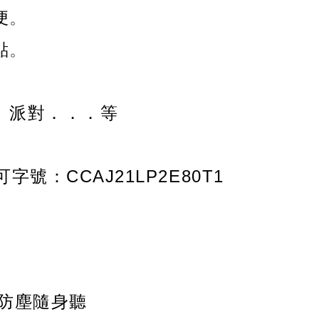
便
。
點
。
、派對．．．等
號：CCAJ21LP2E80T1
水防塵隨身聽