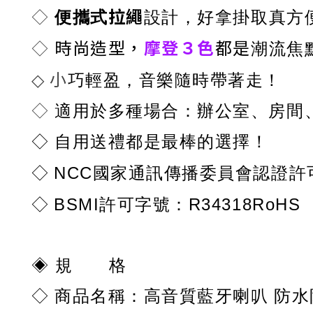
拉繩
便攜式
設計，好拿掛取真方
◇
時尚造型，
摩登３色
都是
潮流
焦
◇
小
巧輕盈，音樂隨時帶著走！
◇
◇
適用於多種場合：辦公室、房間
◇
自用送禮都是最棒的選擇！
◇
NCC國家通訊傳播委員會認證許可字
◇
BSMI許可字號：R34318RoHS
規 格
◈
：
高音質藍牙喇叭 防
◇
商品名稱