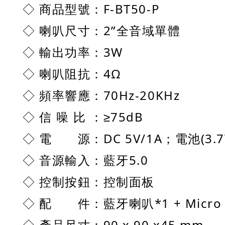
：
F-BT50-P
◇
商品型號
：
2”全音域單體
◇
喇叭尺寸
：
3W
◇
輸出功率
：
4Ω
◇
喇叭阻抗
：
70Hz-20KHz
◇
頻率響應
：
≥75dB
◇
信 噪 比
：
DC 5V/1A；電池(3.7
◇
電 源
：
藍牙5.0
◇
音源輸入
：
控制面板
◇
控制按鈕
：藍牙喇叭*1 +
Micr
◇
配 件
：
90 x 90 x45 mm