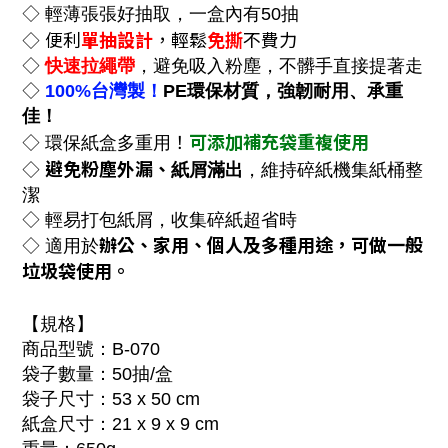
◇
輕薄張張好抽取，
一盒內有
50抽
便利
單抽設計
，輕鬆
免撕
不費力
◇
◇
快速拉繩帶
，避免吸入粉塵，不髒手直接提著走
◇
100%台灣製！
PE環保材質，強韌耐用、承重
佳！
！
可添加補充袋重複使用
◇
環保紙盒
多重用
避免粉塵外漏、
◇
紙屑滿出
，
維持碎紙機集紙桶整
潔
◇ 輕易打包紙屑，收集碎紙超省時
辦公、家用、個人及多種用途，可做一般
◇ 適用於
垃圾袋使用。
【規格】
商品型號：B-070
袋子數量：50抽/盒
袋子尺寸：53 x 50 cm
紙盒尺寸：21 x 9 x 9 cm