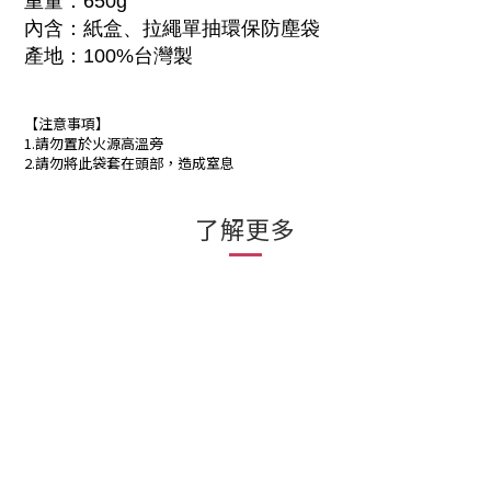
重量：650g
內含：紙盒、拉繩單抽環保防塵袋
產地：100%台灣製
【注意事項】
1.請勿置於火源高溫旁
2.請勿將此袋套在頭部，造成窒息
了解更多