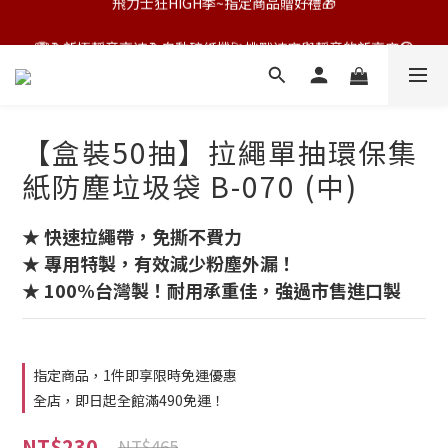
飛力士狂HIGH季~指定商品贈好禮🎁
🏆全新極靜音高速全自動碎紙機🚀挑戰速度與靜音的新高度🔇
飛力士狂HIGH季~指定商品贈好禮🎁
【盒裝50抽】拉繩單抽環保集
紙防塵垃圾袋 B-070 (中)
★ 快速拉繩帶，免撕不費力 
★ 專用特製，有效減少粉塵外漏！
★ 100%台灣製！耐用承重佳，強過市售進口製
指定商品，1件即享限時免運優惠
全店，即日起全館滿490免運！
NT$230
NT$465