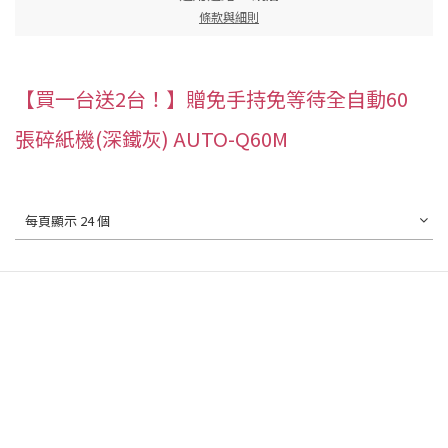
條款與細則
【買一台送2台！】贈免手持免等待全自動60
張碎紙機(深鐵灰) AUTO-Q60M
每頁顯示 24 個