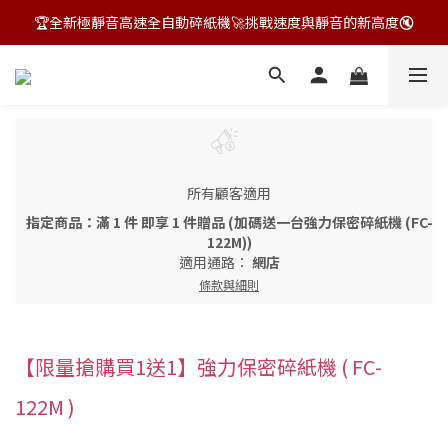
🏆全新極靜音高速全自動碎紙機🚀挑戰速度與靜音的新高度🔇
飛力士狂HIGH季~指定商品贈好禮🎁
飛力士狂HIGH季~指定商品贈好禮🎁
所有顧客適用
指定商品：滿 1 件 即享 1 件贈品 (加碼送一台強力保密碎紙機 (FC-
122M))
適用通路：
網店
條款與細則
【限量搶購買1送1】強力保密碎紙機 ( FC-
122M )