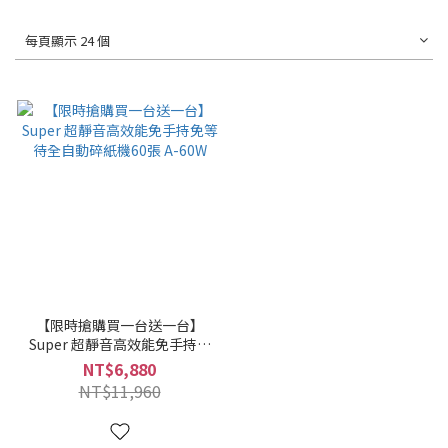
每頁顯示 24 個
【限時搶購買一台送一台】
Super 超靜音高效能免手持免
等待全自動碎紙機60張 A-
NT$6,880
60W
NT$11,960