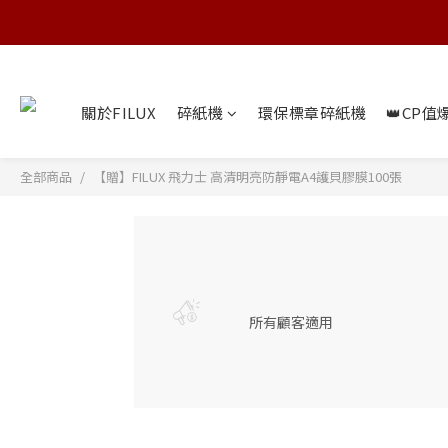
關於FILUX
碎紙機
環保標章碎紙機
👑CP值
全部商品
【贈】FILUX 飛力士 高清明亮防靜電A4護貝膠膜100張
所有顧客適用