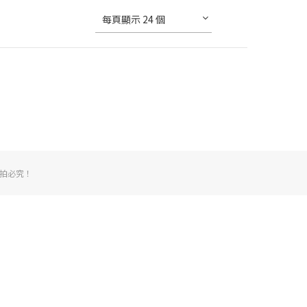
每頁顯示 24 個
權，翻拍必究！