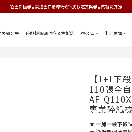
🏆全新極靜音高速全自動碎紙機🚀挑戰速度與靜音的新高度🔇
飛力士狂HIGH季~指定商品贈好禮🎁
飛力士狂HIGH季~指定商品贈好禮🎁
爆表組合👑
碎紙機潤滑油包&集紙袋
辦公品
生活家電
【1+1下
110張全自
AF-Q110
專業碎紙機 
★ 一加一最下殺
★ 通過環保標章認證