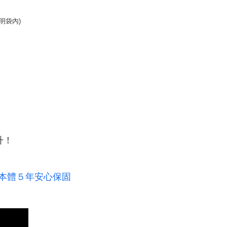
明袋內)
升
！
本體５年安心保固