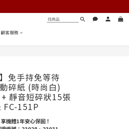
顧客服務
立即購買
殺】免手持免等待
動碎紙 (時尚白)
X + 靜音短碎狀15張
FC-151P
↘享機體1年安心保固！
編號：23028、23031 