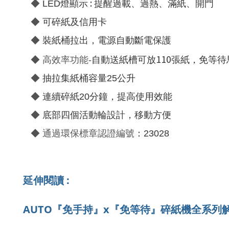
:
◆
LED
燈顯示
提醒過載、過熱、滿紙、開門
◆
可碎紙及信用卡
◆
裝紙桶拉出，電源自動斷電保護
110
◆
高效率功能-
自動
送紙槽可放
張紙，
免等待
◆
抽拉集紙桶容量25公升
◆
連續碎紙
20
分鐘，提高使用效能
◆
底部四個活動輪設計，移動方便
◆
通過環保標章認證編號
：23028
延伸閱讀 :
AUTO『免手持』x『免等待』碎紙機全系列解析， 