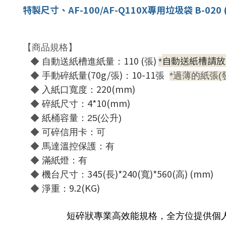
特製尺寸、AF-100/AF-Q110X專用垃圾袋 B-020
【商品規格】
110 (
)
自動送紙槽請放
◆
自動送紙槽
進紙量：
張
*
(70g/
)
10-11
◆
手動碎紙量
張
：
張
*過薄的紙張(
220(mm)
◆
入紙口寬度：
4*10(mm)
◆
碎紙尺寸：
◆
紙桶容量：
25(
公升
)
◆
可碎信用卡：可
◆
馬達溫控保護：有
◆
滿紙燈：有
345(
)*240(
)*560(
) (mm)
◆
機台尺寸：
長
寬
高
9.2(KG)
◆
淨重：
短碎狀專業高效能規格，全方位提供個