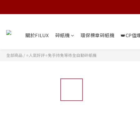
關於FILUX
碎紙機
環保標章碎紙機
👑CP值
全部商品
/
⭐人氣好評⭐免手持免等待全自動碎紙機