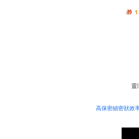
🎁
1
靈
高保密細密狀效