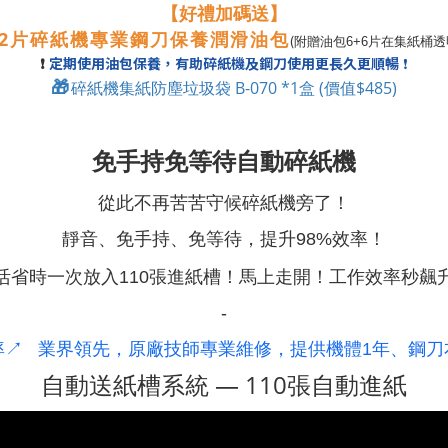
【好禮加碼送】
2
片碎紙機專業鋼刀保養潤滑油包
(
附贈油包6+6片在集紙桶透
定期使用油包保養，有助碎紙機及鋼刀使用更長久更順暢
❗
❗
🎁
碎紙機集紙防塵垃圾袋 B-070 *1盒 (價值$485)
免手持免等待
自動碎紙機
從此不再苦苦守候碎紙機旁了！
靜音、免手持、免等待，提升98%效率
！
活省時一次放入110張進紙槽！
馬上走開
！
工作效率秒飆
-
率↗ 業界領先，
原廠技師專業維修，提供機體1年、
鋼刀
自動送紙槽系統
—
110張自動進紙