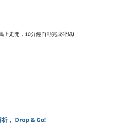
馬上走開，10
分鐘自動完成碎紙!
Drop & Go!