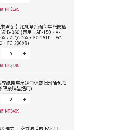
 NT$195
盒裝40抽】拉繩單抽環保集紙防塵
袋 B-060 (適用：AF-150，A-
50X，A-Q170X，FC-151P，FC-
C，FC-220XB)
 NT$195
片碎紙機專業鋼刀保養潤滑油包*1
不限廠牌皆通用)
 NT$489
LUX 飛力士 空氣清淨機 FAP-21