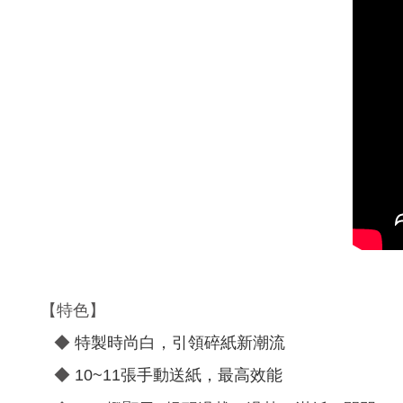
【特色】
◆
特製時尚白，引領碎紙新潮流
◆
10~11
張手動送紙
，最高效能